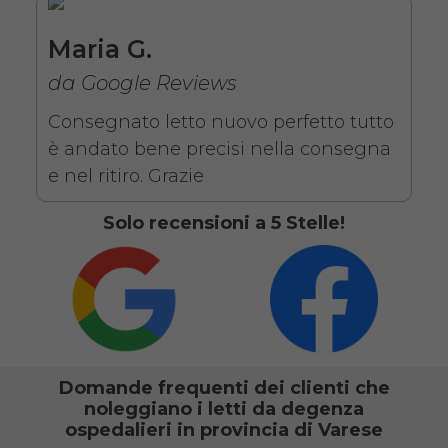
Maria G.
SCHEDA COMPLETA
da Google Reviews
Noleggio letto elettrico in
Consegnato letto nuovo perfetto tutto
legno + Materasso
è andato bene precisi nella consegna
Antidecubito + Vassoio
e nel ritiro. Grazie
da letto
Solo recensioni a 5 Stelle!
Domande frequenti dei clienti che
noleggiano i letti da degenza
Noleggio letto da degenza
ospedalieri in provincia di Varese
ortopedico elettrico in legno,