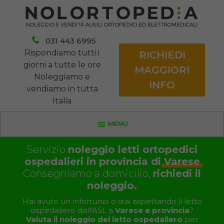
031 443 6995
Rispondiamo tutti i
RICHIEDI
giorni a tutte le ore
MAGGIORI
Noleggiamo e
INFO
vendiamo in tutta
Italia
MENU
Servizio
noleggio letti ortopedici
ospedalieri in provincia di
Varese
Consegniamo a domicilio,
richiedi il
noleggio.
Hai avuto un infortunio o stai aspettando il letto
ospedaliero dall'ASL a
Varese e provincia
?
Valuta il noleggio del letto ospedaliero
per