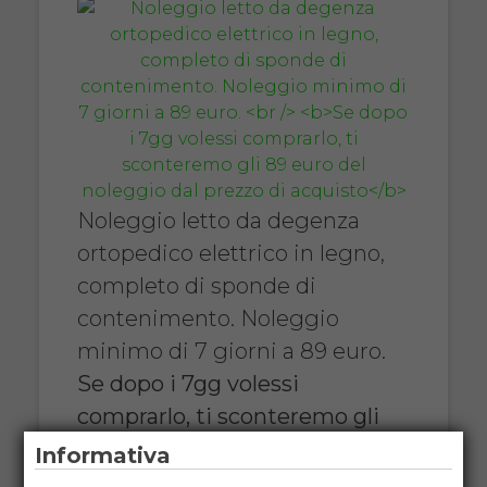
Noleggio letto da degenza
ortopedico elettrico in legno,
completo di sponde di
contenimento. Noleggio
minimo di 7 giorni a 89 euro.
Se dopo i 7gg volessi
comprarlo, ti sconteremo gli
89 euro del noleggio dal prezzo
Informativa
di acquisto