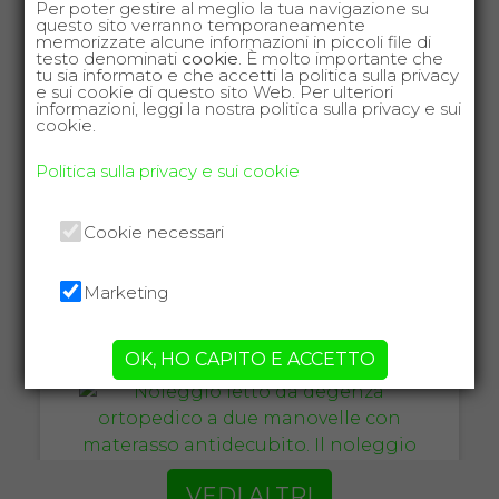
Per poter gestire al meglio la tua navigazione su
questo sito verranno temporaneamente
COSTO NOLEGGIO
memorizzate alcune informazioni in piccoli file di
testo denominati
cookie
. È molto importante che
tu sia informato e che accetti la politica sulla privacy
da 89,00€
e sui cookie di questo sito Web. Per ulteriori
informazioni, leggi la nostra politica sulla privacy e sui
cookie.
Politica sulla privacy e sui cookie
SCHEDA COMPLETA
Cookie necessari
Noleggio Letto da
degenza ortopedico a
Marketing
due manovelle +
Materasso antidecubito
OK, HO CAPITO E ACCETTO
VEDI ALTRI