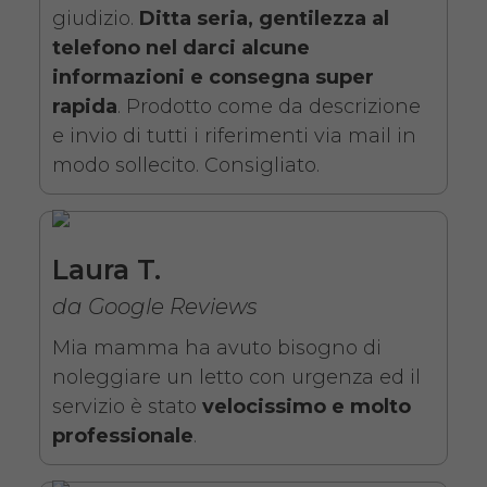
giudizio.
Ditta seria, gentilezza al
telefono nel darci alcune
informazioni e consegna super
rapida
. Prodotto come da descrizione
e invio di tutti i riferimenti via mail in
modo sollecito. Consigliato.
Noleggio letto da degenza
ortopedico elettrico in legno,
completo di sponde di
Laura T.
contenimento con materasso
da Google Reviews
antidecubito. Noleggio
Mia mamma ha avuto bisogno di
minimo 7 giorni da 109 euro.
noleggiare un letto con urgenza ed il
COSTO NOLEGGIO
servizio è stato
velocissimo e molto
professionale
.
da 109,01€