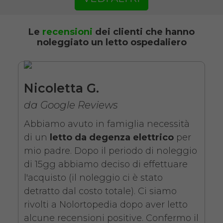
Noleggio letto da degenza
ortopedico a due manovelle
con materasso antidecubito. Il
Le
recensioni
dei clienti che hanno
noleggiato un letto ospedaliero
noleggio minimo è di 7 giorni
da 89 euro.
COSTO NOLEGGIO
Nicoletta G.
da 89,00€
da Google Reviews
Abbiamo avuto in famiglia necessità
di un
letto da degenza elettrico
per
SCHEDA COMPLETA
mio padre. Dopo il periodo di noleggio
di 15gg abbiamo deciso di effettuare
l'acquisto (il noleggio ci è stato
Noleggio Letto da
detratto dal costo totale). Ci siamo
degenza ortopedico
rivolti a Nolortopedia dopo aver letto
elettrico in legno +
alcune recensioni positive. Confermo il
Materasso Antidecubito