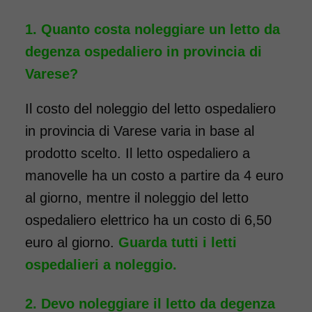
completo di sponde di
Quanto costa noleggiare un letto da
contenimento con materasso
degenza ospedaliero in provincia di
antidecubito e vassoio da letto
Varese?
con ruote. Il noleggio minimo
è di 7 giorni a 116 euro.
Il costo del noleggio del letto ospedaliero
COSTO NOLEGGIO
in provincia di Varese varia in base al
da 116,00€
prodotto scelto. Il letto ospedaliero a
manovelle ha un costo a partire da 4 euro
al giorno, mentre il noleggio del letto
SCHEDA COMPLETA
ospedaliero elettrico ha un costo di 6,50
euro al giorno.
Guarda tutti i letti
ospedalieri a noleggio.
Devo noleggiare il letto da degenza